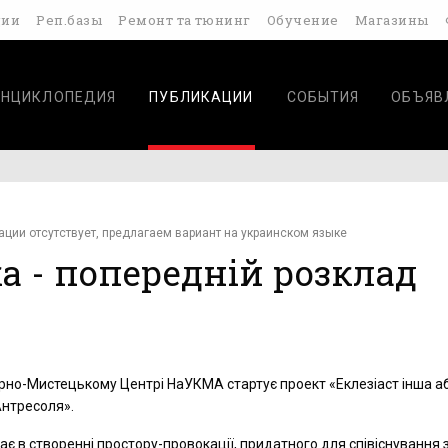
дии
Реп.базы
Ремонт та тюнинг
Обучение
Магазины
ЭНЦИКЛОПЕДИЯ
ПУБЛИКАЦИИ
СОБЫТИЯ
ОБЪЯВ
ации отсутствует, предлагаем вариант на украинском языке
ка - попередній розклад
урно-Мистецькому Центрі НаУКМА стартує проект «Еклезіаст інша а
Антресоля».
ає в створенні простору-провокації, придатного для співіснування 