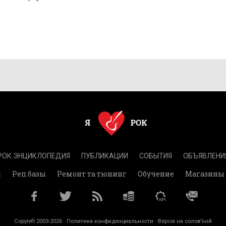
РОК.ЭНЦИКЛОПЕДИЯ
ПУБЛИКАЦИИ
СОБЫТИЯ
ОБЪЯВЛЕНИ
и
Реп.базы
Ремонт та тюнинг
Обучение
Магазины
Copyleft 2003-2026 ·
Политика конфиденциальности
· Версія на солов'їній