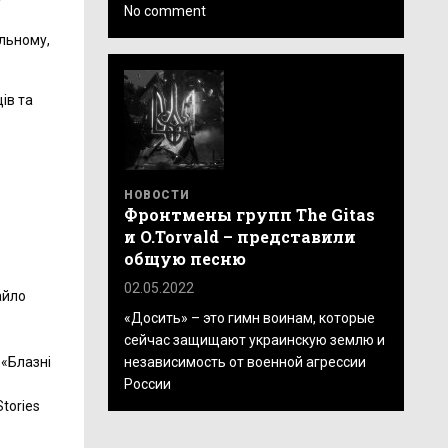
No comment
альному,
ів та
НОВОСТИ
Фронтмены групп The Gitas
и O.Torvald – представили
общую песню
02.05.2022
айло
«Досить» – это гимн воинам, которые
сейчас защищают украинскую землю и
независимость от военной агрессии
 «Блазні
России
tories