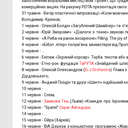
захопленням візуальним мистецтвом. Проект, що традиц
комерційних акціях. На рахунку PDTA презентація своїх віз
31 травня - Вечір пластичної імпровізації «Коли мовча
Володимир Крюков;
1 червня - Олексій Болдін «Загублений Шмайсер» та п’я
2 червня - Юрій Зморович : «Діалоги з тінню» звукові-т
3 червня - «А Риба на ранок воскресне» Filling. The joy of c
4 червня - «Бібоп літер» полум’яна мінімістерія від Пр
5 червня - …
6 червня - Екіпаж «Зоряний корсар». Торба текстів або
7 червня - Етно-рок фундація
ТаРУТА
«Знайдений шлях
8 червня - Олексій Олександров (
Er.J.Orchestra
). Глава 
Дірдовського;
9 червня - Анджей Поздін та друзі «Шанті» індійський к
10 червня - …
11 червня - Слем;
12 червня -
Замкова Тінь
(Львів) «Комедія про Ієроніма
13 червня - “Spatel”
Скраг Айседори
;
14 червня - …
15 червня - Ойра (Харків);
16 червня - ВІА Дереза з концертною програмою «Жир