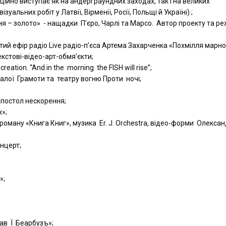
ійно виступає як на андерграундних заходах, так і на великих
уальних робіт у Латвії, Вірменії, Росії, Польщі й Україні) ;
ння – золото» - нащадки П’єро, Чарлі та Марсо. Автор проекту та р
тий ефір радіо Live радіо-п’єса Артема Захарченка «Похмілля марн
екстові-відео-арт-обмя'єкти;
reation. “And in the morning the FISH will rise”;
опалої Грамоти та театру вогню Проти ночі;
 апостол нескорення;
»;
з роману «Книга Книг», музика Er. J. Orchestra, відео-форми Олекса
онцерт;
»;
ав Ї Беарбузъ»;