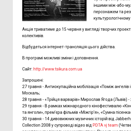
іншими між-або-му
персонажем та рез
культурологічному 
Акція триватиме до 15 червня у вигляді творчих проекті
колективів.
Відбудеться інтернет-трансляція цього дійства.
В програмі можливі зміни і доповнення.
Сайт:
http://www.tsikura.com.ua
Запрошені:
27 травня - Антиокупаційна мобілізація «Поміж ангелів
Москаль;
28 травня - «Трійця варварів» Мирослав Ягода (Львів) -
29 травня - В рамках міжнародного кінофестивалю «Кін
та янголи», прем’єра фільмів «Міжгір’я», «Сумна пісенка
30 травня - 14 дивовижних музичних історій від Jabberh
Collection 2008 у супроводі відео від
PDTA vj team
(Четве