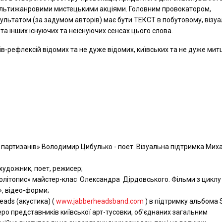
льтижанровими мистецькими акціями. Головним провокатором,
ультатом (за задумом авторів) має бути ТЕКСТ в побутовому, візу
та інших існуючих та неіснуючих сенсах цього слова.
в-рефлексій відомих та не дуже відомих, київських та не дуже митц
 і партизанів» Володимир Цибулько - поет. Візуальна підтримка Мих
 художник, поет, режисер;
олітопис» майстер-клас Олександра Дірдовського. Фільми з циклу
», відео-форми;
eads (акустика) (
www.jabberheadsband.com
) в підтримку альбома S
ро представників київської арт-тусовки, об'єднаних загальним