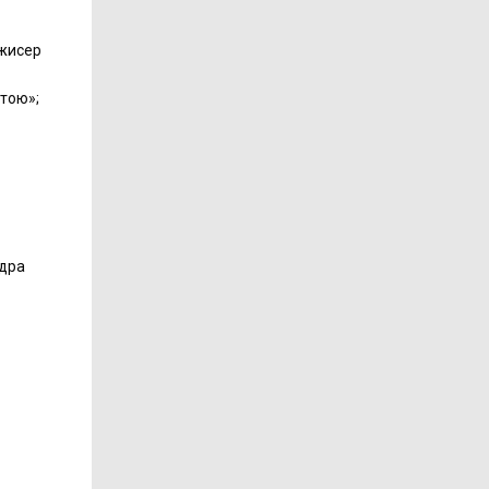
ежисер
отою»;
ндра