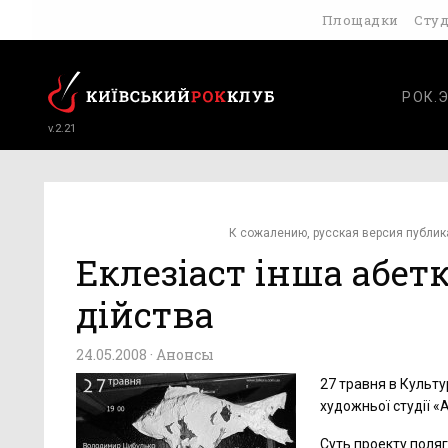
Площадки
Сту
РОК.
v.2.21
К сожалению, русская версия публик
Еклезіаст інша абет
дійства
24.05.2008 ·
Анонсы
27 травня в Культ
художньої студії «
Суть проекту поляг