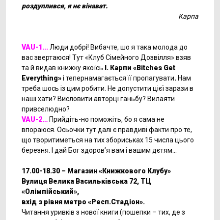
роздуплився, я нє вінават.
Карпа
VAU-1...
Люди добрі! Вибачте, шо я така молода до
вас звертаюся! Тут «Клуб Сімейного Дозвілля» взяв
та й видав книжку якоїсь
І. Карпи «Bitches Get
Everything»
і тепернамагається її пропагувати
.
Нам
треба шось із цим робити. Не допустити цієї зарази в
наші хати? Висловити авторці ганьбу? Вилаяти
привселюдно?
VAU-2…
Прийдіть-но поможіть, бо я сама не
впораюся. Осьочки тут далі є правдиві факти про те,
що творитиметься на тих збориськах 15 числа цього
березня. І дай Бог здоров’я вам і вашим дєтям...
17.00-18.30 – Магазин
«
Книжкового Клубу
»
Вулиця Велика Васильківська
72
, ТЦ
«
Олімпійський
»
,
вхід з рівня метро
«
Респ.Стадіон
»
.
Читання уривків з нової книги (пошепки – тих, де з