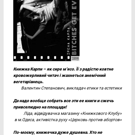
Книжка Карпи – як сире м’ясо. Її з радістю ковтне
кровожерливий читач і жахнеться анемічний
вегетаріанець.
Валентин Степанович, викладач етики та естетики
Да надо вообще собрать все эти ее книги и сжечь
привселюдно на площади!
Ліда, відвідувачка магазину
«
Книжкового Клубу
»
в м.Одеса, активістка руху
«
Церковь против абортов
»
По-моєму, книжечка дуже душевна. Хто не