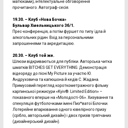
матюками), інтелектуальне обговорення
прочитаного. Автограф-сесія.
19.30. – Клуб
«
Нова Бочка
»
Бульвар Хмельницького 3б/1.
Прес-конференція, а потім фуршет по типу їдла й
алкогольних рідин. Вхід за персональними
запрошеннями та акредитацією.
20.30. – Клуб той же
.
Шлюзи відкриваються для публіки. Авторська читка
шматків BITCHES GET EVERYTHING. Демонстрація
відеоряду до пісні My Picture за участю Ю.
Андруховича та капюшона й кедів С. Жадана.
Примусовий перегляд короткометражного фільму
карпинської режисури «Kyiv®. Limited Edition» –
показаного вперше на «Молодості-06». Хизування та
спекуляція футболочками імені Пиз*ватої Білочки.
Лотерейне впарювання одного ювелірного призу
(срібло, авторський дизайн) і двох призів тряпчаних
(дизайнерський дизайн).