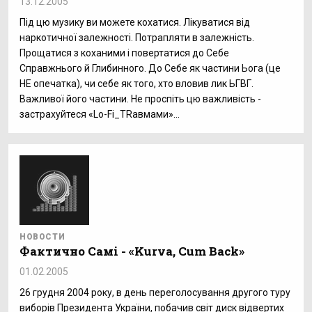
13.12.2005
Під цю музику ви можете кохатися. Лікуватися від
наркотичної залежності. Потрапляти в залежність.
Прощатися з коханими і повертатися до Себе
Справжнього й Глибинного. До Себе як частини Ьога (це
НЕ опечатка), чи себе як того, хто вловив лик ЬГВГ.
Важливої його частини. Не проспіть цю важливість -
застрахуйтеся «Lo-Fi_TRавмами»...
НОВОСТИ
Фактично Самі - «Kurva, Cum Back»
01.02.2005
26 грудня 2004 року, в день переголосування другого туру
виборів Президента України, побачив світ диск відвертих