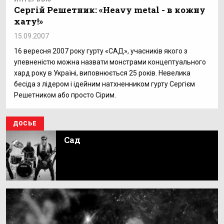
Сергій Решетник: «Heavy metal - в кожну
хату!»
15.09.2007
16 вересня 2007 року гурту «САД», учасників якого з
упевненістю можна назвати монстрами концептуального
хард року в Україні, виповнюється 25 років. Невелика
бесіда з лідером і ідейним натхненником гурту Сергієм
Решетником або просто Сірим.
ДОСЬЕ
Сад