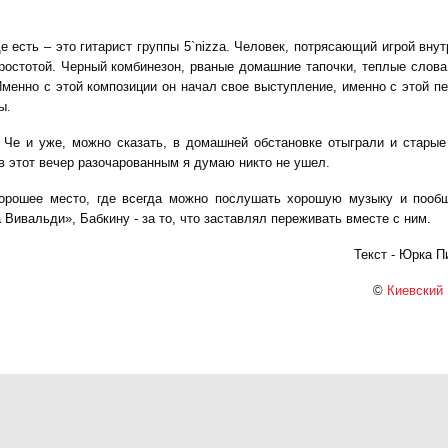
е есть – это гитарист группы 5`
nizza
. Человек, потрясающий игрой внут
остотой. Черный комбинезон, рваные домашние тапочки, теплые слова
 Именно с этой композиции он начал свое выступление, именно с этой пе
ы.
 Че и уже, можно сказать, в домашней обстановке отыграли и старые
 в этот вечер разочарованным я думаю никто не ушел.
орошее место, где всегда можно послушать хорошую музыку и пооб
Вивальди», Бабкину - за то, что заставлял переживать вместе с ним.
Текст - Юрка П
©
Киевский 