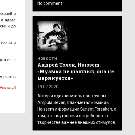
No comment
ренней и
 в адрес
сни и до
 песни и
НОВОСТИ
щаться с
Андрей Толок, Haissem:
«Музыка не шашлык, она не
иночетов
маринуется»
19.07.2020
Рок-клуб
Автор и вдохновитель поп-группы
Ampula Seven, блэк-метал команды
Haissem и формации Sunset Forsaken, о
том, что внутренняя потребность в
творчестве важнее внешних стимулов