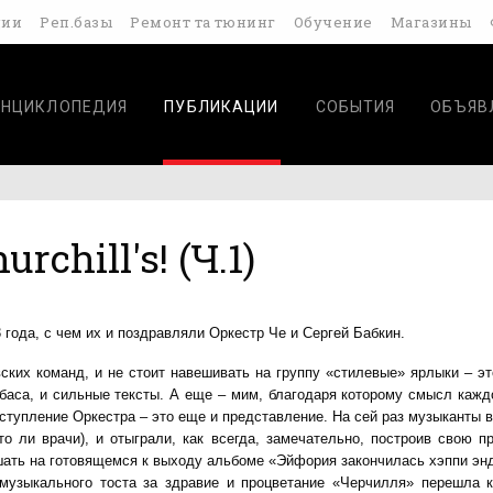
дии
Реп.базы
Ремонт та тюнинг
Обучение
Магазины
ЭНЦИКЛОПЕДИЯ
ПУБЛИКАЦИИ
СОБЫТИЯ
ОБЪЯВ
chill's! (Ч.1)
года, с чем их и поздравляли Оркестр Че и Сергей Бабкин.
ких команд, и не стоит навешивать на группу «стилевые» ярлыки – эт
 баса, и сильные тексты. А еще – мим, благодаря которому смысл кажд
тупление Оркестра – это еще и представление. На сей раз музыканты 
о ли врачи), и отыграли, как всегда, замечательно, построив свою п
шать на готовящемся к выходу альбоме
«Эйфория закончилась хэппи эн
музыкального тоста за здравие и процветание «Черчилля» перешла 