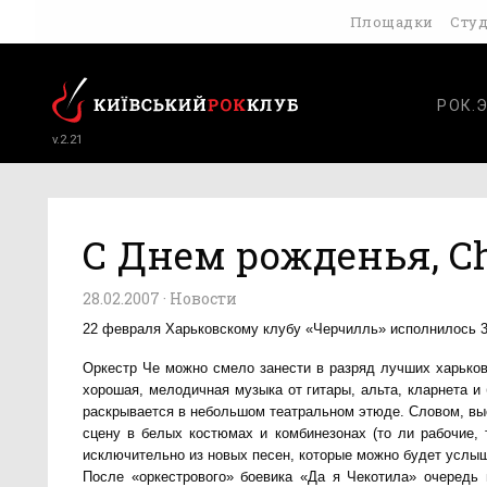
Площадки
Сту
РОК.
v.2.21
С Днем рожденья, Chur
28.02.2007 ·
Новости
22 февраля Харьковскому клубу «Черчилль» исполнилось 3 
Оркестр Че можно смело занести в разряд лучших харьковс
хорошая, мелодичная музыка от гитары, альта, кларнета и
раскрывается в небольшом театральном этюде. Словом, выс
сцену в белых костюмах и комбинезонах (то ли рабочие, т
исключительно из новых песен, которые можно будет услы
После «оркестрового» боевика
«Да я Чекотила» очередь 