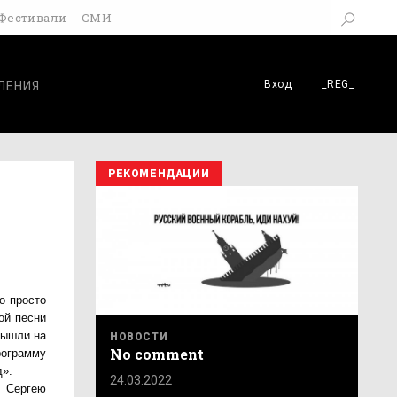
Фестивали
СМИ
Вход
_REG_
ЛЕНИЯ
РЕКОМЕНДАЦИИ
о просто
ой песни
вышли на
НОВОСТИ
No comment
рограмму
д».
24.03.2022
к Сергею