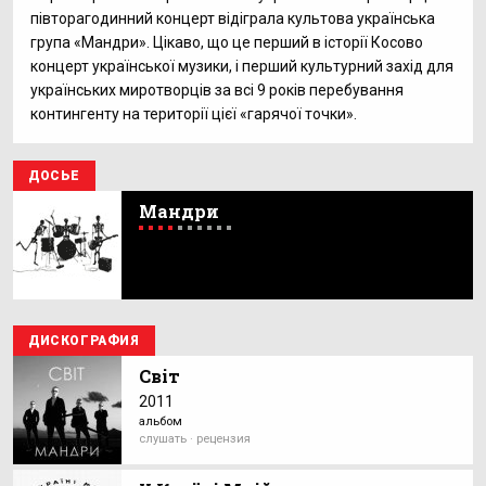
півторагодинний концерт відіграла культова українська
група «Мандри». Цікаво, що це перший в історії Косово
концерт української музики, і перший культурний захід для
українських миротворців за всі 9 років перебування
контингенту на території цієї «гарячої точки».
ДОСЬЕ
Мандри
ДИСКОГРАФИЯ
Світ
2011
альбом
слушать · рецензия