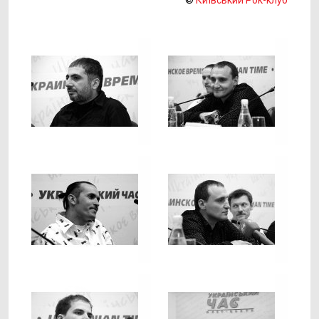
©
Київський Рок-клуб