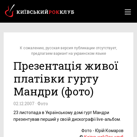
К сожалению, русская версия публикации отсутствует,
предлагаем вариант на украинском языке
Презентація живої
платівки гурту
Мандри (фото)
02.12.2007 ·
Фото
23 листопада в Українському домі гурт Мандри
презентував перший у своїй дискографії live-альбом.
Фото - Юрій Комаров