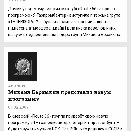
26.02.2009
Днями у відомому київському клубі «Route 66» з новою
програмою «Я-Газпромбайтер» виступила пітерська група
«ТЕЛЕВІЗОР». Усе було як годиться: повний аншлаг,
піднесена атмосфера, драйв і ціла низка революційних,
шокуючих одкровень від лідера групи Михайла Борзикіна.
АНОНСЫ
Михаил Барзыкин представит новую
программу
01.02.2009
В киевский «Route 66» группа привезёт свою новую
программу «Я – газпромбайтер». Энергия, протест,бунт –
будет звучать музыка РОК. Тот РОК , что родился в СССР и