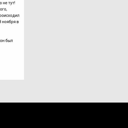
 не тут!
ого,
происходил
8 ноября в
 он был