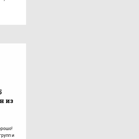
5
н из
орошо!
групп и