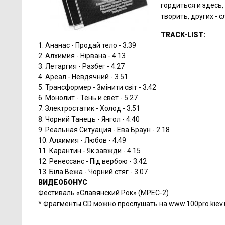
гордиться и здесь,
творить, других - 
TRACK-LIST:
1. Ананас - Продай тело - 3.39
2. Алхимия - Нірвана - 4.13
3. Летаргия - Разбег - 4.27
4. Ареал - Невдячний - 3.51
5. Трансформер - Змінити світ - 3.42
6. Монолит - Тень и свет - 5.27
7. Злектростатик - Холод - 3.51
8. Чорний Танець - Янгол - 4.40
9. Реальная Ситуация - Ева Браун - 2.18
10. Алхимия - Любов - 4.49
11. Карантин - Як завжди - 4.15
12. Ренессанс - Під вербою - 3.42
13. Біла Вежа - Чорний стяг - 3.07
ВИДЕОБОНУС
Фестиваль «Славянский Рок» (МРЕС-2)
* Фрагменты CD можно прослушать на www.100pro.kiev.