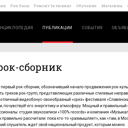
дии
Реп.базы
Ремонт та тюнинг
Обучение
Магазины
ЭНЦИКЛОПЕДИЯ
ПУБЛИКАЦИИ
СОБЫТИЯ
ОБЪЯВ
 рок-сборник
- первый рок-сборник, обозначивший начало продвижения рок-кул
ть треков рок-групп, представляющих различные стилевые направ
 отличный видеобонус-своеобразный «срез» фестиваля «Славянски
, по­чувствуй! его энергетику и атмосферу. Мощный и правильный 
ссионалы: студия звукозаписи «100% records» и компания «Музыка
 правильно рассчитали: пока кто-то «размышляет», как «там, в Мо
кий слу­шатель ждет свой национальный продукт, которым можно