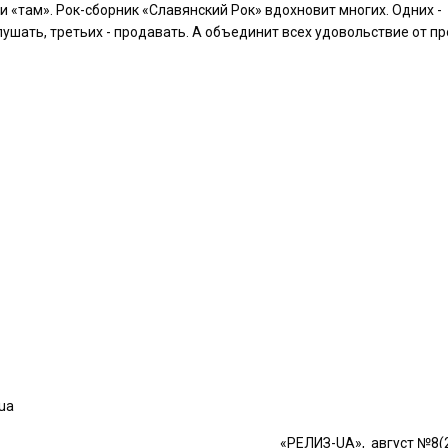
 и «там». Рок-сборник «Славянский Рок» вдохновит многих. Одних -
слушать, третьих - прода­вать. А объединит всех удовольствие от пр
ua
«РЕЛИЗ-UA», август №8(