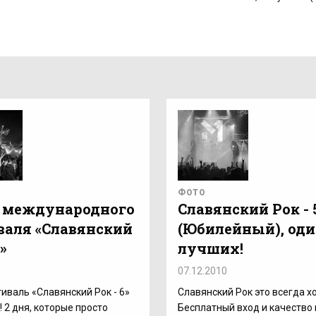
ФОТО
 международного
Славянский Рок - 
валя «Славянский
(Юбилейный), оди
6»
лучших!
1
07.12.2010
тиваль «Славянский Рок - 6»
Славянский Рок это всегда х
! 2 дня, которые просто
Бесплатный вход и качество 