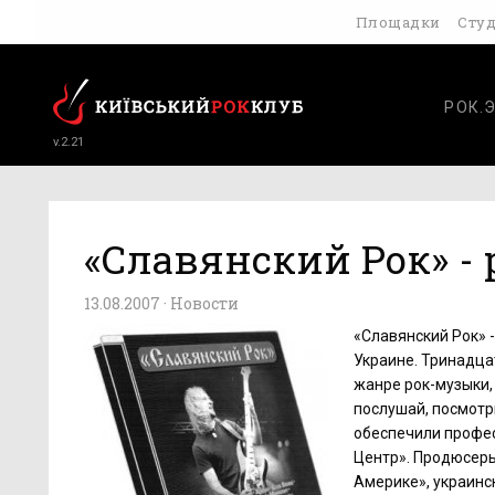
Площадки
Сту
РОК.
v.2.21
«Славянский Рок» -
13.08.2007 ·
Новости
«Славянский Рок» 
Украине. Тринадца
жанре рок-музыки,
послушай, посмотри
обеспечили про­фе
Центр». Продюсеры
Америке», украинс