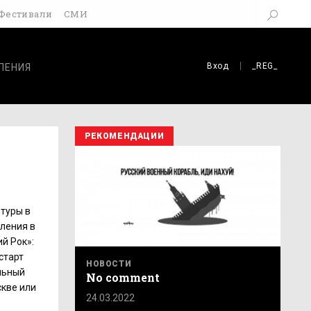
Фестивали
СМИ
Вход
_REG_
ЛЕНИЯ
РЕКОМЕНДАЦИИ
ьтуры в
ления в
й Рок»:
старт
НОВОСТИ
льный
No comment
скве или
24.03.2022