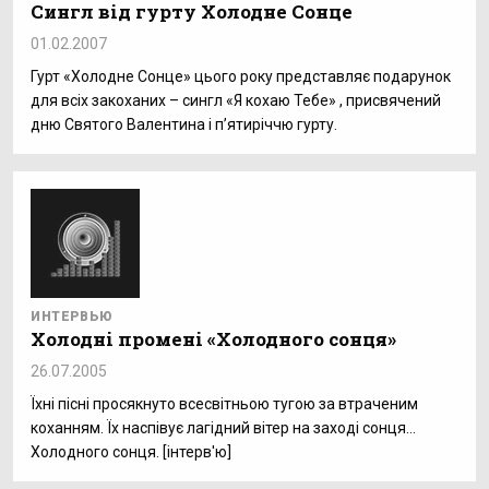
Сингл від гурту Холодне Сонце
01.02.2007
Гурт «Холодне Сонце» цього року представляє подарунок
для всіх закоханих – сингл «Я кохаю Тебе» , присвячений
дню Святого Валентина і п’ятиріччю гурту.
ИНТЕРВЬЮ
Холоднi променi «Холодного сонця»
26.07.2005
Їхні пісні просякнуто всесвітньою тугою за втраченим
коханням. Їх наспівує лагідний вітер на заході сонця…
Холодного сонця. [інтерв'ю]