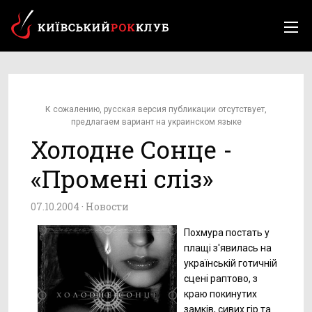
К сожалению, русская версия публикации отсутствует,
предлагаем вариант на украинском языке
Холодне Сонце -
«Промені сліз»
07.10.2004 ·
Новости
Похмура постать у
плащі з'явилась на
українській готичній
сцені раптово, з
краю покинутих
замків, сивих гір та