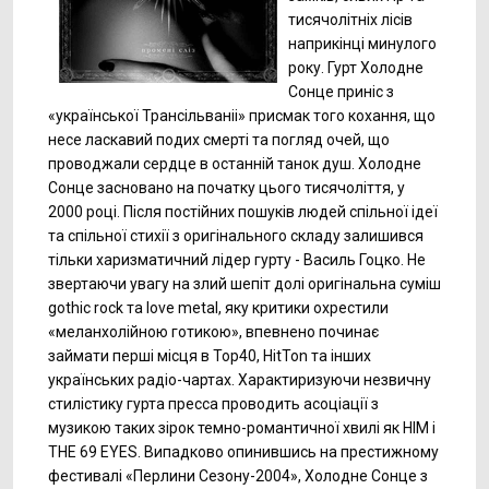
тисячолiтнiх лісів
наприкінці минулого
року. Гурт Холодне
Сонце приніс з
«української Трансільваніі» присмак того кохання, що
несе ласкавий подих смерті та погляд очей, що
проводжали сердце в останній танок душ. Холодне
Сонце засновано на початку цього тисячоліття, у
2000 році. Після постійних пошуків людей спільної ідеї
та спільної стихії з оригінального складу залишився
тільки харизматичний лідер гурту - Василь Гоцко. Не
звертаючи увагу на злий шепіт долі оригінальна суміш
gothic rock та love metal, яку критики охрестили
«меланхолійною готикою», впевнено починає
займати перші місця в Top40, HitTon та інших
українських радіо-чартах. Характиризуючи незвичну
стилістику гурта пресса проводить асоціації з
музикою таких зірок темно-романтичної хвилі як HIM і
THE 69 EYES. Випадково опинившись на престижному
фестивалі «Перлини Сезону-2004», Холодне Сонце з