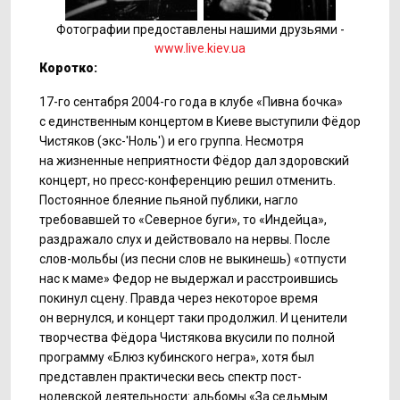
Фотографии предоставлены нашими друзьями -
www.live.kiev.ua
Коротко:
17-го
сентабря
2004-го
года в клубе «Пивна бочка»
с единственным концертом в Киеве выступили Фёдор
Чистяков
(экс-'Ноль')
и его группа. Несмотря
на жизненные неприятности Фёдор дал здоровский
концерт, но пресс-конференцию решил отменить.
Постоянное блеяние пьяной публики, нагло
требовавшей то «Северное буги», то «Индейца»,
раздражало слух и действовало на нервы. После
слов-мольбы (из песни слов не выкинешь) «отпусти
нас к маме» Федор не выдержал и расстроившись
покинул сцену. Правда через некоторое время
он вернулся, и концерт таки продолжил. И ценители
творчества Фёдора Чистякова вкусили по полной
программу «Блюз кубинского негра», хотя был
представлен практически весь спектр пост-
нолевской деятельности: альбомы «За седьмым