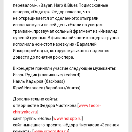
перевалом», «Bayan, Harp & Blues Подмосковные
вечера», «Ондатр». Фёдор показал, что
не открещивается от сделанного: отыграли
исполняемую и по сей день «Ехали по улицам
трамваи», прозвучал сольный фрагмент из «Инвалид
нулевой группы». В финальной части концерта группа
исполнила
нон-стоп
нарезку из «Бармалей
Инкорпорейтедъ», которую музыканты надеются
довести до понятия
рок-опера.
В концерте приняли участие следующие музыканты:
Игорь Рудик (клавишные/keabord)
Наиль Кадыров (бас/bass)
Юрий Николаев (барабаны/drums)
Дополнительно сайты:
о творчестве Фёдора Чистякова [
www.fedor-
chistyakov.ru
]
сайт группы «Ноль» [
www.nol.spb.ru
]
сайт нынешнего проекта Фёдора Чистякова «Зелёная
комната» [
www.groom.ilca.ru
]