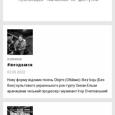
НОВИНИ
#нездамся
02.05.2022
Нову форму відомих пісень Obijmi (Обійми) і Bez boju (Без
бою) культового українського рок-гурту Океан Ельзи
аранжував чеський продюсер і музикант Ігор Очеповський