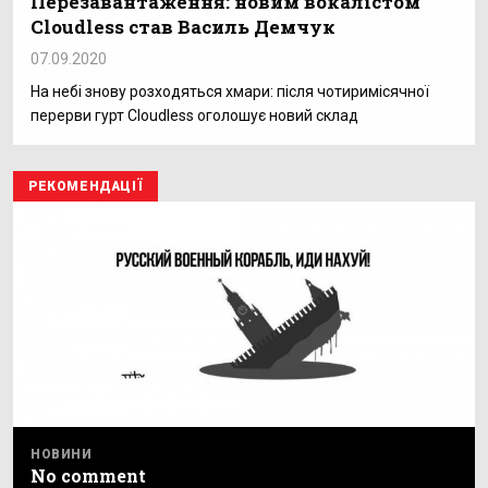
Перезавантаження: новим вокалістом
Сloudless став Василь Демчук
07.09.2020
На небі знову розходяться хмари: після чотиримісячної
перерви гурт Сloudless оголошує новий склад
РЕКОМЕНДАЦІЇ
НОВИНИ
No comment